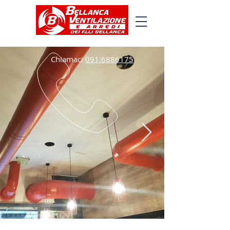
Chiamaci
091.6886175